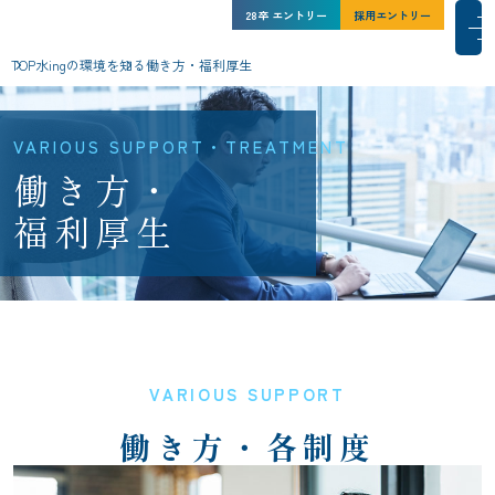
水ing株式会社 新卒採用サイト
水ing株式会社 新卒採用サイト
27卒
28卒
インターン
エントリー
シップ
採用エントリー
採用エントリー
メインコンテンツにスキップ
メ
TOP
水ing
の環境を知る
働き方・福利厚生
水ingを知る
人と仕事
水ingの環境
採用情報
NEWS一覧
サイトマップ
VARIOUS SUPPORT
働き方・各制度
コーポレートサイト
このサイトについて