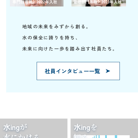
技術職／2022年入社
管理部門系職／2023年入社
専門技術職／
地域の未来をみずから創る。
水の保全に誇りを持ち、
未来に向けた一歩を踏み出す社員たち。
社員インタビュー一覧
水ing
が
水ing
を
水にかける
知る