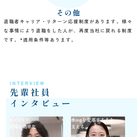
その他
退職者キャリア・リターン応援制度があります。様々
な事情により退職をした人が、再度当社に戻れる制度
です。*適用条件等あります。
INTERVIEW
先輩社員
インタビュー
Xで
水ing
を変革する人を
電気技術を
を効率化
支える
課題解決へ