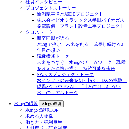
社員インタビュー
プロジェクトストーリー
新潟県某浄水場DBプロジェクト
株式会社ビオクラシックス半田バイオガス
発電設備・プラント設備工事プロジェクト
クロストーク
新卒同期が語る
水ingで挑む、未来を創る—成長し続ける3
年目の想い
職種横断トーク
未来をつなぐ、水ingのチームワーク—職種
を超えた連携が描く、持続可能な未来
SWaC®プロジェクトトーク
水インフラの未来を切り拓く、DXの挑戦—
現場×クラウド×AI。「止めてはいけない
水」のリアルトーク
水ingの環境
水ingの環境
水ingの環境TOP
求める人物像
働き方・福利厚生
人材育成・研修制度