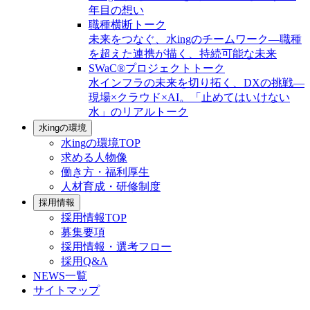
年目の想い
職種横断トーク
未来をつなぐ、水ingのチームワーク—職種
を超えた連携が描く、持続可能な未来
SWaC®プロジェクトトーク
水インフラの未来を切り拓く、DXの挑戦—
現場×クラウド×AI。「止めてはいけない
水」のリアルトーク
水ingの環境
水ingの環境TOP
求める人物像
働き方・福利厚生
人材育成・研修制度
採用情報
採用情報TOP
募集要項
採用情報・選考フロー
採用Q&A
NEWS一覧
サイトマップ