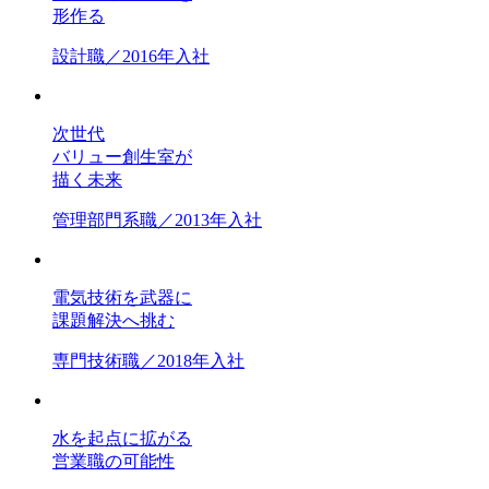
形作る
設計職／2016年入社
次世代
バリュー創生室が
描く未来
管理部門系職／2013年入社
電気技術を武器に
課題解決へ挑む
専門技術職／2018年入社
水を起点に拡がる
営業職の可能性