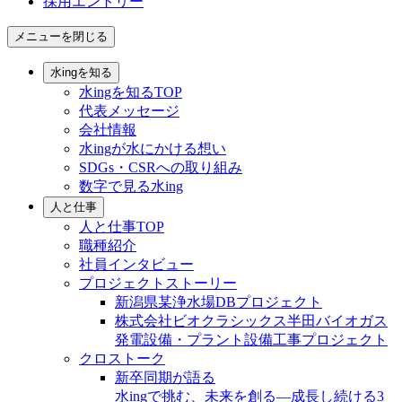
採用エントリー
メニューを閉じる
水ingを知る
水ingを知るTOP
代表メッセージ
会社情報
水ingが水にかける想い
SDGs・CSRへの取り組み
数字で見る水ing
人と仕事
人と仕事TOP
職種紹介
社員インタビュー
プロジェクトストーリー
新潟県某浄水場DBプロジェクト
株式会社ビオクラシックス半田バイオガス
発電設備・プラント設備工事プロジェクト
クロストーク
新卒同期が語る
水ingで挑む、未来を創る—成長し続ける3