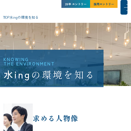
水ing株式会社 新卒採用サイト
水ing株式会社 新卒採用サイト
27卒
インターン
28卒
エントリー
シップ
採用エントリー
採用エントリー
メインコンテンツにスキップ
メ
メ
TOP
水ingの環境を知る
水ingを知る
人と仕事
水ingの環境
水ing
採用情報
NEWS一覧
サイトマップ
コーポレートサイト
求める人物像
このサイトについて