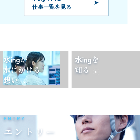
仕事一覧を見る
水ing
が
水ing
を
水にかける
知る
想い
ENTRY
エントリー