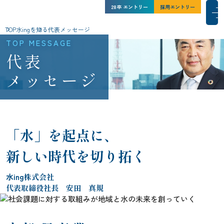
水ing株式会社 新卒採用サイト
水ing株式会社 新卒採用サイト
28卒
27卒
エントリー
インターン
シップ
採用エントリー
採用エントリー
メインコンテンツにスキップ
メ
TOP
水ing
を知る
代表メッセージ
水ingを知る
人と仕事
水ingの環境
採用情報
「水」を起点に、
NEWS一覧
新しい時代を切り拓く
サイトマップ
水ing
株式会社
代表取締役社長 安田 真規
コーポレートサイト
このサイトについて