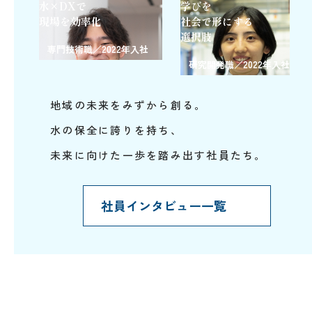
水×DXで
学びを
現場を効率化
社会で形にする
選択肢
専門技術職／2022年入社
研究開発職／2022年入社
地域の未来をみずから創る。
水の保全に誇りを持ち、
未来に向けた一歩を踏み出す社員たち。
社員インタビュー一覧