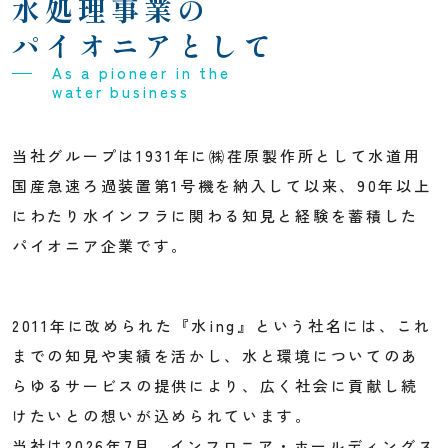
水処理事業の
個人情報保護方針
パイオニアとして
As a pioneer in the
water business
当社グループは1931年に㈱荏原製作所として水道用
国産急速ろ過装置第1号機を納入して以来、90年以上
にわたり水インフラに関わる知見と経験を蓄積した
パイオニア企業です。
2011年に改められた『水ing』という社名には、これ
までの知見や実績を活かし、水と環境についてのあ
らゆるサービスの提供により、広く社会に貢献し続
けたいとの想いが込められています。
当社は2026年7月、インフロニア・ホールディングス