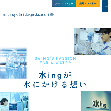
水ing株式会社 新卒採用サイト
水ing株式会社 新卒採用サイト
28卒
27卒
エントリー
インターン
シップ
採用エントリー
採用エントリー
メインコンテンツにスキップ
メ
TOP
水ing
を知る
水ingが水にかける想い
水ingを知る
人と仕事
水ingの環境
SWING'S PASSION
FOR A WATER
採用情報
水ing
が
NEWS一覧
水にかける想い
サイトマップ
コーポレートサイト
このサイトについて