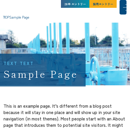
水ing株式会社 新卒採用サイト
水ing株式会社 新卒採用サイト
27卒
インターン
28卒
エントリー
シップ
採用エントリー
採用エントリー
メインコンテンツにスキップ
メ
メ
TOP
Sample Page
水ingを知る
人と仕事
水ingの環境
採用情報
NEWS一覧
サイトマップ
This is an example page. It’s different from a blog post
because it will stay in one place and will show up in your site
コーポレートサイト
navigation (in most themes). Most people start with an About
このサイトについて
page that introduces them to potential site visitors. It might