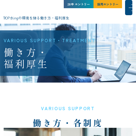
水ing株式会社 新卒採用サイト
水ing株式会社 新卒採用サイト
28卒
エントリー
27卒
採用エントリー
インターン
シップ
採
メインコンテンツにスキップ
メ
TOP
水ing
の環境を知る
働き方・福利厚生
水ingを知る
人と仕事
水ingの環境
採用情報
NEWS一覧
サイトマップ
VARIOUS SUPPORT
働き方・各制度
コーポレートサイト
このサイトについて