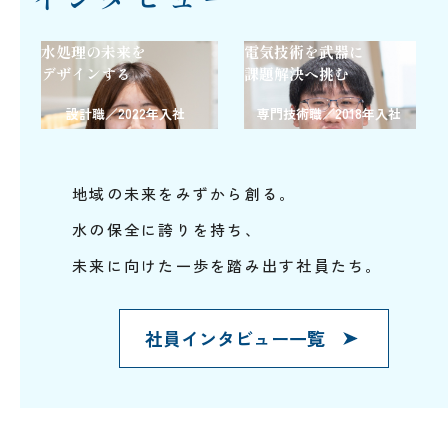
水処理の未来を
電気技術を武器に
入社
デザインする
課題解決へ挑む
見つ
設計
設計職／2022年入社
専門技術職／2018年入社
専門
地域の未来をみずから創る。
水の保全に誇りを持ち、
未来に向けた一歩を踏み出す社員たち。
社員インタビュー一覧