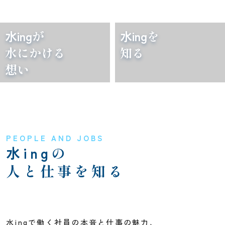
水ing
が
水ing
を
水にかける
知る
想い
PEOPLE AND JOBS
水ing
の
人と仕事を知る
水ingで働く社員の本音と仕事の魅力、