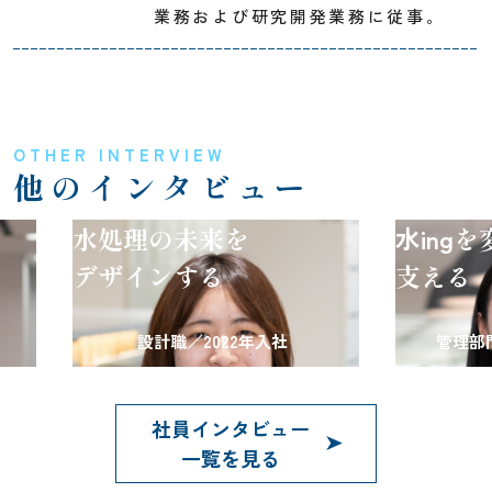
業務および研究開発業務に従事。
OTHER INTERVIEW
他のインタビュー
水処理の未来を
水ing
を変革
デザインする
支える
設計職／2022年入社
管理部門系職／
社員インタビュー
一覧を見る