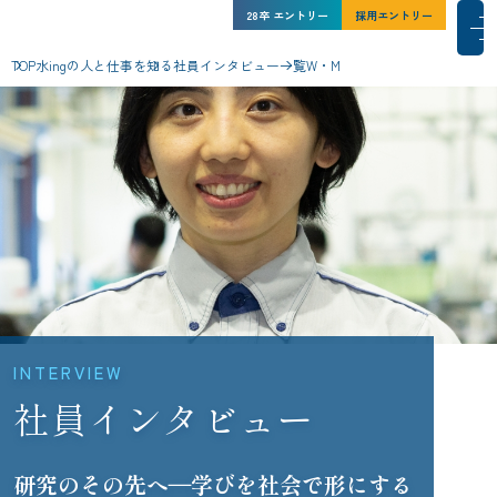
水ing株式会社 新卒採用サイト
水ing株式会社 新卒採用サイト
28卒
27卒
エントリー
インターン
シップ
採用エントリー
採用エントリー
メインコンテンツにスキップ
メ
TOP
水ingの人と仕事を知る
社員インタビュー一覧
W・M
水ingを知る
人と仕事
水ingの環境
採用情報
NEWS一覧
サイトマップ
コーポレートサイト
このサイトについて