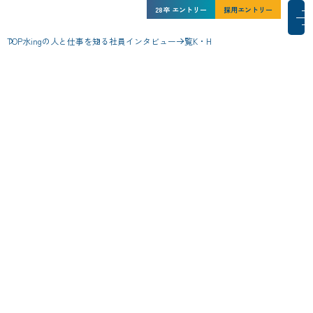
水ing株式会社 新卒採用サイト
水ing株式会社 新卒採用サイト
28卒
エントリー
採用エントリー
27卒
インターン
シップ
メインコンテンツにスキップ
メ
TOP
水ingの人と仕事を知る
社員インタビュー一覧
K・H
水ingを知る
人と仕事
水ingの環境
採用情報
NEWS一覧
サイトマップ
コーポレートサイト
このサイトについて